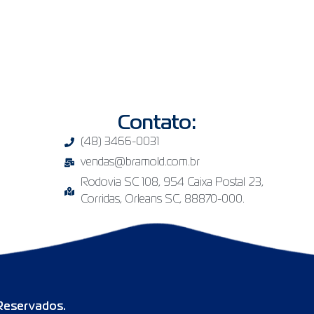
Contato:
(48) 3466-0031
vendas@bramold.com.br
Rodovia SC 108, 954 Caixa Postal 23,
Corridas, Orleans SC, 88870-000.
 Reservados.