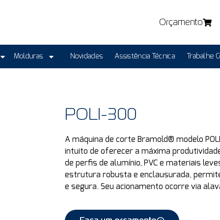
Orçamento
Molduras
Novidades
Assistência Técnica
Trabalhe 
POLI-300
A máquina de corte Bramold® modelo POL
intuito de oferecer a máxima produtividad
de perfis
de alumínio, PVC e materiais leve
estrutura robusta e enclausurada, permite
e segura. Seu acionamento ocorre via alav