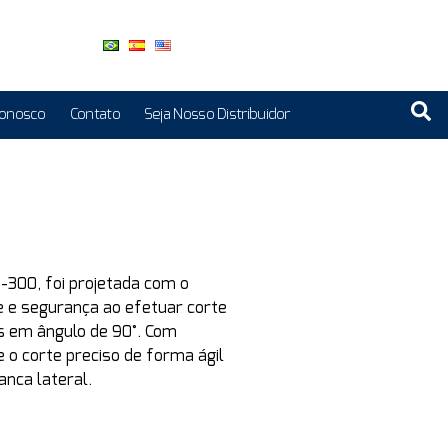
Conosco
Contato
Seja Nosso Distribuidor
I-300,
foi projetada com o
e e segurança ao efetuar corte
s
em ângulo de 90°. Com
 o corte preciso de forma ágil
anca lateral.