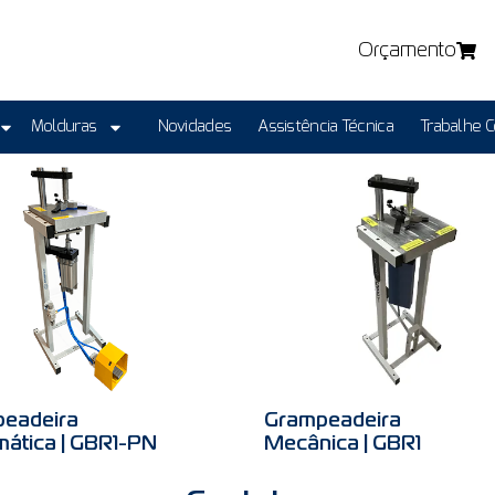
Orçamento
Molduras
Novidades
Assistência Técnica
Trabalhe 
eadeira
Grampeadeira
ática | GBR1-PN
Mecânica | GBR1