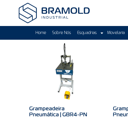
Home
Sobre Nós
Esquadrias
Movelaria
Grampeadeira
Gramp
Pneumática | GBR4-PN
Pneum