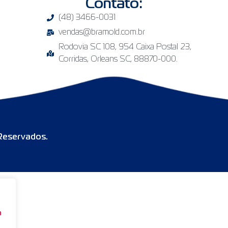
Contato:
(48) 3466-0031
vendas@bramold.com.br
Rodovia SC 108, 954 Caixa Postal 23,
Corridas, Orleans SC, 88870-000.
 Reservados.
a